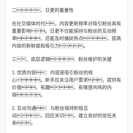
二、日更的重要性
在社交媒体时代，内容更新频率对吸引粉丝具有
重要影响。日更不仅能保持与粉丝的互动频
率，还能及时捕捉热点，提高
内容的新鲜度和吸引力。
三、底层逻辑：粉丝维护的关键
1. 优质内容：内容是吸引粉丝的核
心。新手应关注用户需求，提供有
价值、有趣、有情感共鸣的内
容。
2. 互动沟通：与粉丝保持积极互
动，回应关切，建立良好的信任关
系。