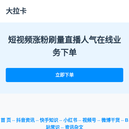
大拉卡
短视频涨粉刷量直播人气在线业
务下单
立即下单
首 页
--
抖音资讯
--
快手知识
--
小红书
--
视频号
--
微博干货
--
B
站常识
--
资讯杂文