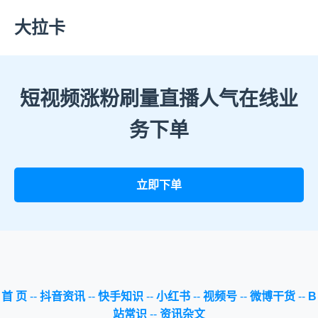
大拉卡
短视频涨粉刷量直播人气在线业
务下单
立即下单
首 页
--
抖音资讯
--
快手知识
--
小红书
--
视频号
--
微博干货
--
B
站常识
--
资讯杂文