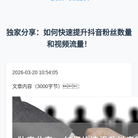
独家分享：如何快速提升抖音粉丝数量
和视频流量！
2026-03-20 10:54:05
文章内容（3000字节）：