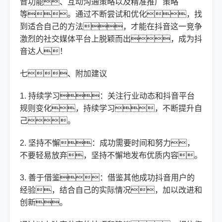
音功能、互动沟通策略以及精准推广策略
等。通过不断尝试和优化，找
到适合自己的方法，才能在抖音这一竞争
激烈的社交媒体平台上脱颖而出，成为抖
音达人！
七、附加建议
1. 持续学习：关注行业动态和抖音平台
规则变化，持续学习，不断提升自
己。
2. 坚持不懈：成功需要时间和努力，
不要轻易放弃，坚持不懈地发布优质内容。
3. 善于借鉴：借鉴其他成功抖音用户的
经验，结合自己的实际情况，加以改进和
创新。