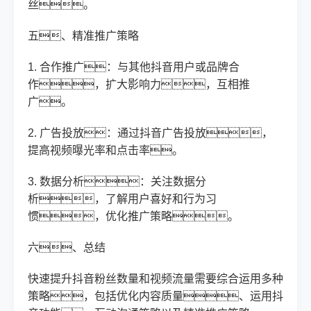
丝。
五、精准推广策略
1. 合作推广：与其他抖音用户或品牌合
作，扩大影响力，互相推
广。
2. 广告投放：通过抖音广告投放，
提高视频曝光率和点击率。
3. 数据分析：关注数据分
析，了解用户喜好和行为习
惯，优化推广策略。
六、总结
快速提升抖音粉丝数量和视频流量需要综合运用多种
策略，包括优化内容质量、运用抖