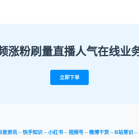
频涨粉刷量直播人气在线业
立即下单
抖音资讯
--
快手知识
--
小红书
--
视频号
--
微博干货
--
B站常识
--