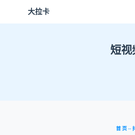
大拉卡
短视
首 页
--