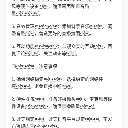
风等硬件设备，确保画面和声音质
量。
5. 音效管理：添加背景音乐、调
整音量，营造更好的直播氛围。
6. 互动功能：与观众实时互动，回
复评论、关注动态等。
四、注意事项
1. 确保网络稳定：选择稳定的网络环
境，避免直播中断。
2. 硬件准备：准备好摄像头、麦克风等硬
件设备，确保直播质量。
3. 遵守规定：遵守抖音平台规定，不发
布违规内容。