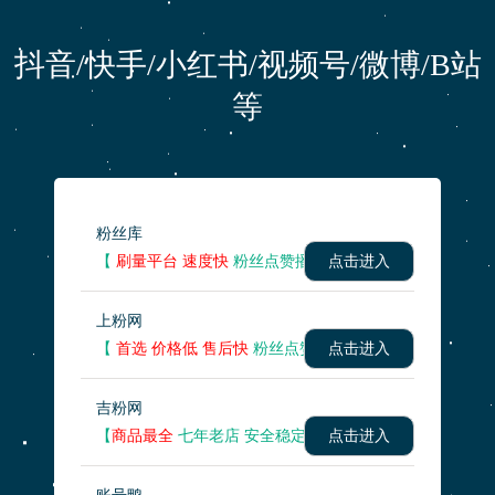
抖音/快手/小红书/视频号/微博/B站
等
粉丝库
【
刷量平台 速度快
粉丝点赞播放量 】
点击进入
上粉网
【
首选 价格低 售后快
粉丝点赞播放量 】
点击进入
吉粉网
【
商品最全
七年老店 安全稳定】
点击进入