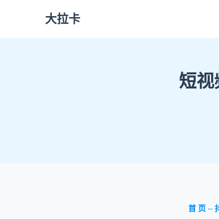
大拉卡
短视
首 页
--