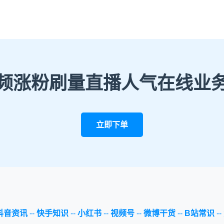
频涨粉刷量直播人气在线业
立即下单
抖音资讯
--
快手知识
--
小红书
--
视频号
--
微博干货
--
B站常识
--